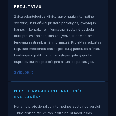
REZULTATAS
Žvikų odontologijos klinika gavo naują internetinę
svetainę, kuri aiškiai pristato paslaugas, gydytojus,
kainas ir kontaktinę informaciją. Svetainė padeda
kurti profesionalesnį klinikos įvaizdį ir pacientams
lengviau rasti reikiamą informaciją. Projektas sukurtas
taip, kad medicinos paslaugos būtų pateiktos aiškiai,
tvarkingai ir patikimai, o lankytojas galėtų greitai
suprasti, kur kreiptis dėl jam aktualios paslaugos.
zvikuok.lt
NORITE NAUJOS INTERNETINĖS
SVETAINĖS?
Kuriame profesionalias internetines svetaines verslui
– nuo aiškios struktūros ir dizaino iki mobiliosios