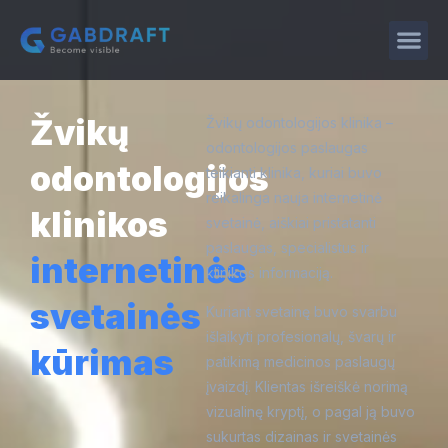
Žvikų
Žvikų odontologijos klinika –
odontologijos paslaugas
odontologijos
teikianti klinika, kuriai buvo
reikalinga nauja internetinė
klinikos
svetainė, aiškiai pristatanti
paslaugas, specialistus ir
internetinės
klinikos informaciją.
svetainės
Kuriant svetainę buvo svarbu
išlaikyti profesionalų, švarų ir
kūrimas
patikimą medicinos paslaugų
įvaizdį. Klientas išreiškė norimą
vizualinę kryptį, o pagal ją buvo
sukurtas dizainas ir svetainės