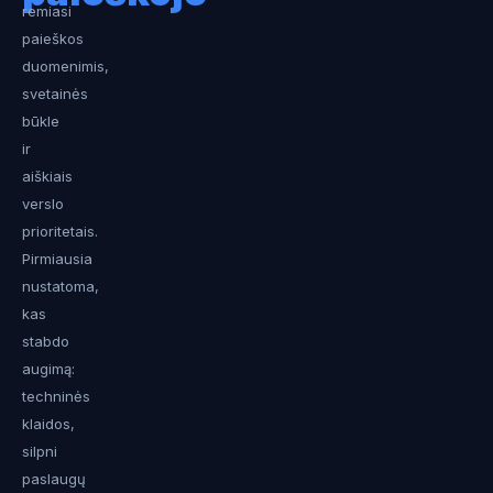
remiasi
paieškos
duomenimis,
svetainės
būkle
ir
aiškiais
verslo
prioritetais.
Pirmiausia
nustatoma,
kas
stabdo
augimą:
techninės
klaidos,
silpni
paslaugų