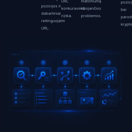
URL
matomumą
pozici
pozicijos ir
konkuravimo
ribojančios
bei
dabartiniai
rizika.
problemos.
paro
reitinguojami
krypti
URL.