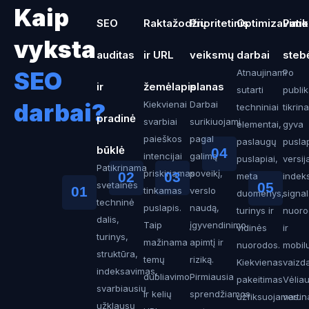
Kaip
SEO
Raktažodžių
Prioritetinis
Optimizavimo
Patik
vyksta
auditas
ir URL
veiksmų
darbai
steb
SEO
Atnaujinami
Po
ir
žemėlapis
planas
sutarti
publi
darbai?
Kiekvienai
Darbai
techniniai
tikri
pradinė
svarbiai
surikiuojami
elementai,
gyva
paieškos
pagal
paslaugų
pusla
būklė
04
intencijai
galimą
puslapiai,
versij
Patikrinama
priskiriamas
poveikį,
02
03
meta
indek
05
svetainės
01
tinkamas
verslo
duomenys,
signal
techninė
puslapis.
naudą,
turinys ir
nuoro
dalis,
Taip
įgyvendinimo
vidinės
ir
turinys,
mažinama
apimtį ir
nuorodos.
mobil
struktūra,
temų
riziką.
Kiekvienas
vaizd
indeksavimas,
dubliavimo
Pirmiausia
pakeitimas
Vėlia
svarbiausių
ir kelių
sprendžiamos
užfiksuojamas.
verti
užklausų