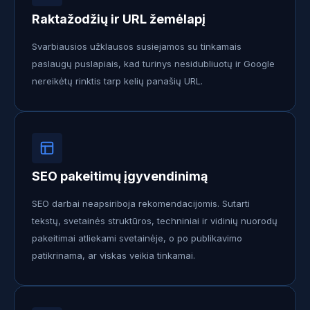
Raktažodžių ir URL žemėlapį
Svarbiausios užklausos susiejamos su tinkamais
paslaugų puslapiais, kad turinys nesidubliuotų ir Google
nereikėtų rinktis tarp kelių panašių URL.
SEO pakeitimų įgyvendinimą
SEO darbai neapsiriboja rekomendacijomis. Sutarti
tekstų, svetainės struktūros, techniniai ir vidinių nuorodų
pakeitimai atliekami svetainėje, o po publikavimo
patikrinama, ar viskas veikia tinkamai.