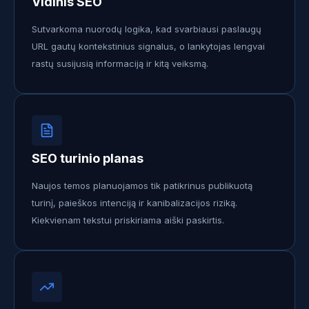
Vidinis SEO
Sutvarkoma nuorodų logika, kad svarbiausi paslaugų
URL gautų kontekstinius signalus, o lankytojas lengvai
rastų susijusią informaciją ir kitą veiksmą.
SEO turinio planas
Naujos temos planuojamos tik patikrinus publikuotą
turinį, paieškos intenciją ir kanibalizacijos riziką.
Kiekvienam tekstui priskiriama aiški paskirtis.