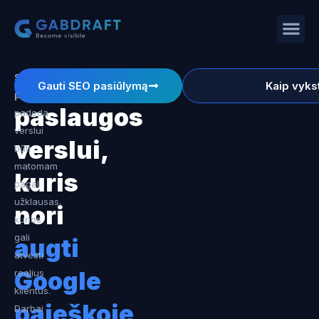
SEO
SEO
Gauti SEO pasiūlymą
Kaip vyks
paslaugos
paslaugos
padeda
verslui
verslui,
būti
matomam
kuris
pagal
užklausas,
nori
kurios
gali
augti
atvesti
Google
realius
klientus.
paieškoje
Darbai