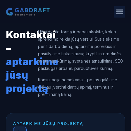
Kontaktai
Užpildykite formą ir papasakokite, kokio
sprendimo reikia jūsų verslui. Susisieksime
–
per 1 darbo dieną, aptarsime poreikius ir
pasiūlysime tinkamiausią kryptį: internetinės
aptarkime
svetainės kūrimą, svetainės atnaujinimą, SEO
paslaugas arba el. parduotuvės kūrimą.
jūsų
Konsultacija nemokama – po jos galėsime
projektą
aiškiau įvertinti darbų apimtį, terminus ir
preliminarią kainą.
APTARKIME JŪSŲ PROJEKTĄ