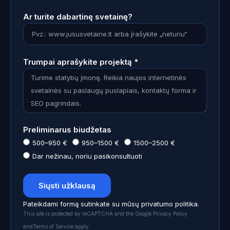
Ar turite dabartinę svetainę?
Trumpai aprašykite projektą *
Preliminarus biudžetas
500–950 €
950–1500 €
1500–2500 €
Dar nežinau, noriu pasikonsultuoti
Siųsti užklausą
Pateikdami formą sutinkate su mūsų privatumo politika.
This site is protected by reCAPTCHA and the Google Privacy Policy
andTerms of Service apply.