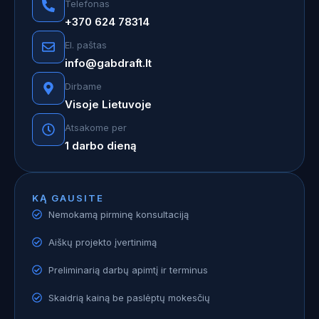
Telefonas
+370 624 78314
El. paštas
info@gabdraft.lt
Dirbame
Visoje Lietuvoje
Atsakome per
1 darbo dieną
KĄ GAUSITE
Nemokamą pirminę konsultaciją
Aiškų projekto įvertinimą
Preliminarią darbų apimtį ir terminus
Skaidrią kainą be paslėptų mokesčių