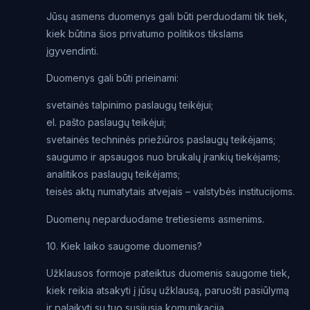
Jūsų asmens duomenys gali būti perduodami tik tiek,
kiek būtina šios privatumo politikos tikslams
įgyvendinti.
Duomenys gali būti prieinami:
svetainės talpinimo paslaugų teikėjui;
el. pašto paslaugų teikėjui;
svetainės techninės priežiūros paslaugų teikėjams;
saugumo ir apsaugos nuo brukalų įrankių tiekėjams;
analitikos paslaugų teikėjams;
teisės aktų numatytais atvejais – valstybės institucijoms.
Duomenų neparduodame tretiesiems asmenims.
10. Kiek laiko saugome duomenis?
Užklausos formoje pateiktus duomenis saugome tiek,
kiek reikia atsakyti į jūsų užklausą, paruošti pasiūlymą
ir palaikyti su tuo susijusią komunikaciją.