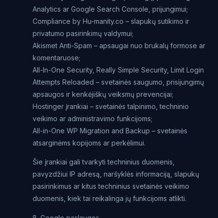
Analytics ar Google Search Console, prijungimui;
Compliance by Hu-manity.co – slapukų sutikimo ir
privatumo pasirinkimų valdymui;
Akismet Anti-Spam – apsaugai nuo brukalų formose ar
komentaruose;
All-In-One Security, Really Simple Security, Limit Login
Attempts Reloaded – svetainės saugumo, prisijungimų
apsaugos ir kenkėjiškų veiksmų prevencijai;
Hostinger įrankiai – svetainės talpinimo, techninio
veikimo ar administravimo funkcijoms;
All-in-One WP Migration and Backup – svetainės
atsarginėms kopijoms ar perkėlimui.
Šie įrankiai gali tvarkyti techninius duomenis,
pavyzdžiui IP adresą, naršyklės informaciją, slapukų
pasirinkimus ar kitus techninius svetainės veikimo
duomenis, kiek tai reikalinga jų funkcijoms atlikti.
8. Google paslaugos