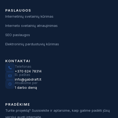
PASLAUGOS
Internetinių svetainių kūrimas
Interneto svetainių atnaujinimas
SEO paslaugos
Elektroninių parduotuvių kūrimas
KONTAKTAI
Telefonas
+370 624 78314
El. paštas
info@gabdraft.lt
Atsakome per
1 darbo dieną
PRADĖKIME
Turite projektą? Susisiekite ir aptarsime, kaip galime padėti jūsų
verslui augti internete.