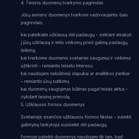
4. Teisinis duomenų tvarkymo pagrindas
Jūsų asmens duomenys tvarkomi vadovaujantis šiais
pagrindais:
kai pateikiate užklausą dėl paslaugų – siekiant atsakyti
į jūsų užklausą ir imtis veiksmų prieš galimą paslaugų
teikimą;
kai tvarkome duomenis svetainės saugumui ir veikimui
užtikrinti – remiantis teisėtu interesu;
kai naudojami nebūtinieji slapukai ar analitikos įrankiai
– remiantis jūsų sutikimu;
kai duomenų saugojimas būtinas pagal teisės aktus –
vykdant teisinę prievolę.
5. Užklausos formos duomenys
Svetainėje esančios užklausos formos tikslas – suteikti
galimybę lankytojui susisiekti dėl paslaugų.
Formoje pateikti duomenys naudojami tik tam, kad