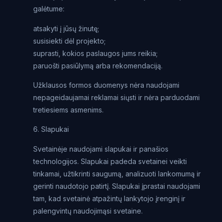
galėtume:
atsakyti į jūsų žinutę;
susisiekti dėl projekto;
suprasti, kokios paslaugos jums reikia;
paruošti pasiūlymą arba rekomendaciją.
Užklausos formos duomenys nėra naudojami
nepageidaujamai reklamai siųsti ir nėra parduodami
tretiesiems asmenims.
6. Slapukai
Svetainėje naudojami slapukai ir panašios
technologijos. Slapukai padeda svetainei veikti
tinkamai, užtikrinti saugumą, analizuoti lankomumą ir
gerinti naudotojo patirtį. Slapukai įprastai naudojami
tam, kad svetainė atpažintų lankytojo įrenginį ir
palengvintų naudojimąsi svetaine.