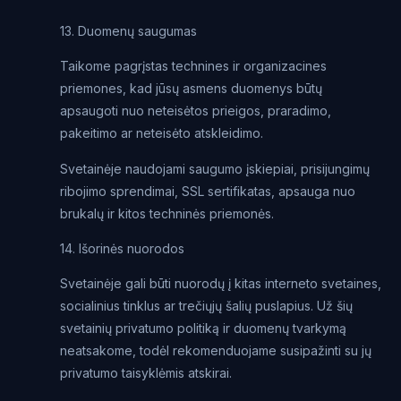
13. Duomenų saugumas
Taikome pagrįstas technines ir organizacines
priemones, kad jūsų asmens duomenys būtų
apsaugoti nuo neteisėtos prieigos, praradimo,
pakeitimo ar neteisėto atskleidimo.
Svetainėje naudojami saugumo įskiepiai, prisijungimų
ribojimo sprendimai, SSL sertifikatas, apsauga nuo
brukalų ir kitos techninės priemonės.
14. Išorinės nuorodos
Svetainėje gali būti nuorodų į kitas interneto svetaines,
socialinius tinklus ar trečiųjų šalių puslapius. Už šių
svetainių privatumo politiką ir duomenų tvarkymą
neatsakome, todėl rekomenduojame susipažinti su jų
privatumo taisyklėmis atskirai.