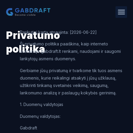
Privatumo
Paskutinį kartą atnaujinta: [2026-06-22]
Ši privatumo politika paaiškina, kaip interneto
politika
svetainėje gabdraft.lt renkami, naudojami ir saugomi
lankytojų asmens duomenys.
Gerbiame jūsų privatumą ir tvarkome tik tuos asmens
duomenis, kurie reikalingi atsakyti į jūsų užklausą,
užtikrinti tinkamą svetainės veikimą, saugumą,
lankomumo analizę ir paslaugų kokybės gerinimą.
1. Duomenų valdytojas
Duomenų valdytojas:
Gabdraft