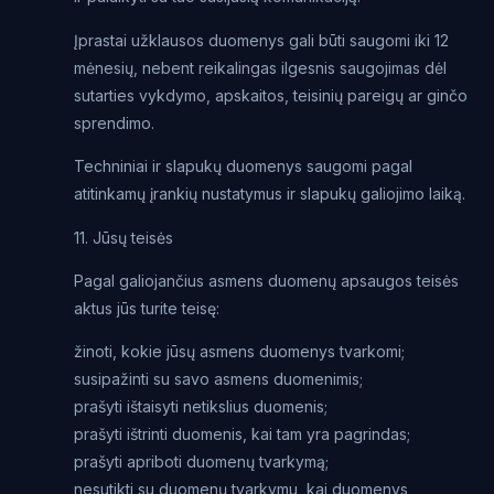
Įprastai užklausos duomenys gali būti saugomi iki 12
mėnesių, nebent reikalingas ilgesnis saugojimas dėl
sutarties vykdymo, apskaitos, teisinių pareigų ar ginčo
sprendimo.
Techniniai ir slapukų duomenys saugomi pagal
atitinkamų įrankių nustatymus ir slapukų galiojimo laiką.
11. Jūsų teisės
Pagal galiojančius asmens duomenų apsaugos teisės
aktus jūs turite teisę:
žinoti, kokie jūsų asmens duomenys tvarkomi;
susipažinti su savo asmens duomenimis;
prašyti ištaisyti netikslius duomenis;
prašyti ištrinti duomenis, kai tam yra pagrindas;
prašyti apriboti duomenų tvarkymą;
nesutikti su duomenų tvarkymu, kai duomenys