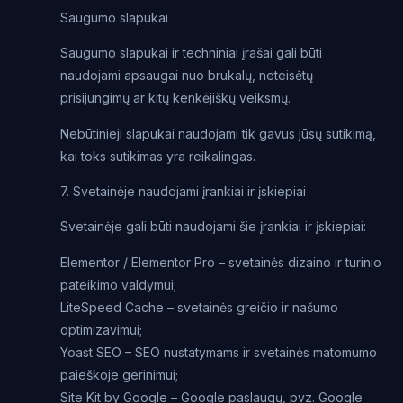
Saugumo slapukai
Saugumo slapukai ir techniniai įrašai gali būti
naudojami apsaugai nuo brukalų, neteisėtų
prisijungimų ar kitų kenkėjiškų veiksmų.
Nebūtinieji slapukai naudojami tik gavus jūsų sutikimą,
kai toks sutikimas yra reikalingas.
7. Svetainėje naudojami įrankiai ir įskiepiai
Svetainėje gali būti naudojami šie įrankiai ir įskiepiai:
Elementor / Elementor Pro – svetainės dizaino ir turinio
pateikimo valdymui;
LiteSpeed Cache – svetainės greičio ir našumo
optimizavimui;
Yoast SEO – SEO nustatymams ir svetainės matomumo
paieškoje gerinimui;
Site Kit by Google – Google paslaugų, pvz. Google