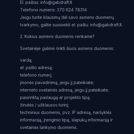
El. paštas: info@gabdraft.lt
Telefono numeris: 370 624 78314
Jeigu turite klausimų dėl savo asmens duomenų
tvarkymo, galite susisiekti el. paštu: info@gabdraft.lt.
2. Kokius asmens duomenis renkame?
Svetainėje galime rinkti šiuos asmens duomenis:
vardą;
el. pašto adresą;
telefono numerį;
įmonės pavadinimą, jeigu jį pateikiate;
interneto svetainės adresą, jeigu jį pateikiate;
pasirinktą paslaugą ar projekto tipą;
žinutės / užklausos turinį;
techninius duomenis, pvz. IP adresą, naršyklės
informaciją, įrenginio tipą, slapukų informaciją ir
svetainės lankymo duomenis.