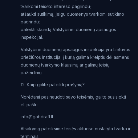
tvarkomi teisėto intereso pagrindu;
atšaukti sutikimą, jeigu duomenys tvarkomi sutikimo
pagrindu;
pateikti skundą Valstybinei duomenų apsaugos
inspekcijai.
Valstybinė duomenų apsaugos inspekcija yra Lietuvos
priežiūros institucija, į kurią galima kreiptis dėl asmens
duomenų tvarkymo klausimų ar galimų teisių
pažeidimų.
12. Kaip galite pateikti prašymą?
Norėdami pasinaudoti savo teisėmis, galite susisiekti
el. paštu:
info@gabdraft.lt
Atsakymą pateiksime teisės aktuose nustatyta tvarka ir
terminais.